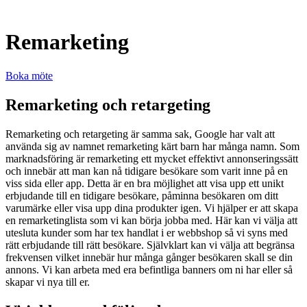
Remarketing
Boka möte
Remarketing och retargeting
Remarketing och retargeting är samma sak, Google har valt att
använda sig av namnet remarketing kärt barn har många namn. Som
marknadsföring är remarketing ett mycket effektivt annonseringssätt
och innebär att man kan nå tidigare besökare som varit inne på en
viss sida eller app. Detta är en bra möjlighet att visa upp ett unikt
erbjudande till en tidigare besökare, påminna besökaren om ditt
varumärke eller visa upp dina produkter igen. Vi hjälper er att skapa
en remarketinglista som vi kan börja jobba med. Här kan vi välja att
utesluta kunder som har tex handlat i er webbshop så vi syns med
rätt erbjudande till rätt besökare. Självklart kan vi välja att begränsa
frekvensen vilket innebär hur många gånger besökaren skall se din
annons. Vi kan arbeta med era befintliga banners om ni har eller så
skapar vi nya till er.